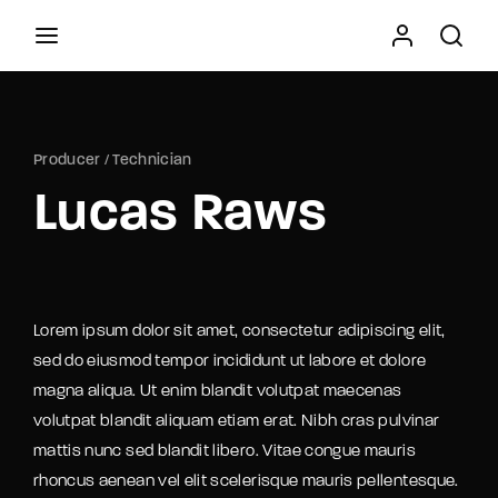
Movie, TV Show, Filmmakers and Film Studio WordPress
Theme.
Producer
Technician
Press Enter / Return to begin your search or hit
Lucas Raws
ESC to close
Lorem ipsum dolor sit amet, consectetur adipiscing elit,
sed do eiusmod tempor incididunt ut labore et dolore
magna aliqua. Ut enim blandit volutpat maecenas
volutpat blandit aliquam etiam erat. Nibh cras pulvinar
mattis nunc sed blandit libero. Vitae congue mauris
rhoncus aenean vel elit scelerisque mauris pellentesque.