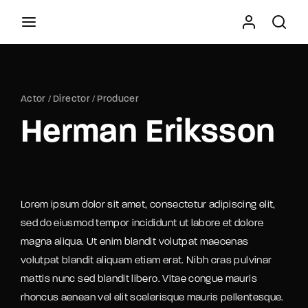
Movie, TV Show, Filmmakers and Film Studio WordPress
Theme.
Actor
Director
Producer
Press Enter / Return to begin your search or hit
Herman Eriksson
ESC to close
Lorem ipsum dolor sit amet, consectetur adipiscing elit,
sed do eiusmod tempor incididunt ut labore et dolore
magna aliqua. Ut enim blandit volutpat maecenas
volutpat blandit aliquam etiam erat. Nibh cras pulvinar
mattis nunc sed blandit libero. Vitae congue mauris
rhoncus aenean vel elit scelerisque mauris pellentesque.